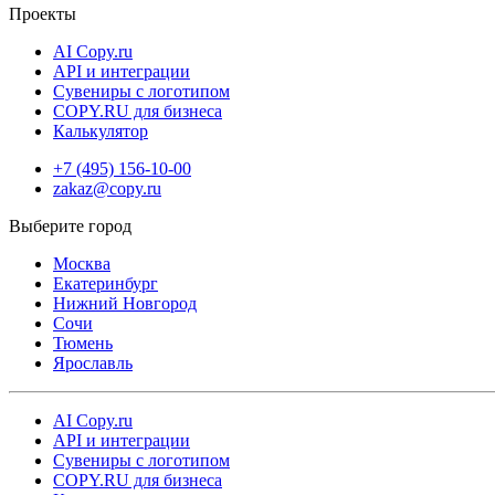
Проекты
Бесплатная доставка в пункты выдачи
Доставка через СДЭК — в пункт выдачи или курьером
AI Copy.ru
Срочная курьерская доставка в день заказа
API и интеграции
Сувениры с логотипом
COPY.RU для бизнеса
Стикеры на кузов авто позволяют быстро преобразить внешний
Калькулятор
вид машины, подчеркнуть её индивидуальность и реализовать
яркие рекламные идеи. Заказать печать можно онлайн в любое
+7 (495) 156-10-00
zakaz@copy.ru
время, а круглосуточный сервис делает процесс максимально
удобным и быстрым!
Москва
Екатеринбург
Нижний Новгород
Сочи
Тюмень
Ярославль
AI Copy.ru
API и интеграции
Сувениры с логотипом
COPY.RU для бизнеса