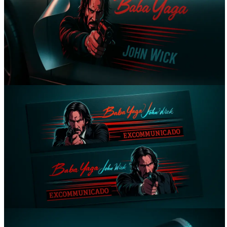
Вакансии
О компании
Написать директору
Арендодателям
Портфолио
Франшиза
Контакты