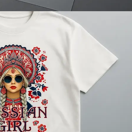
Брошюровка в копицентре
Брошюровка документов
Брошюровка на пластиковую пружину
Брошюровка на металлическую пружину
Брошюровка на скобу
Брошюровка курсовых работ
Брошюровка дипломных работ
Брошюровка диссертаций
Ещё
Брошюровка листов