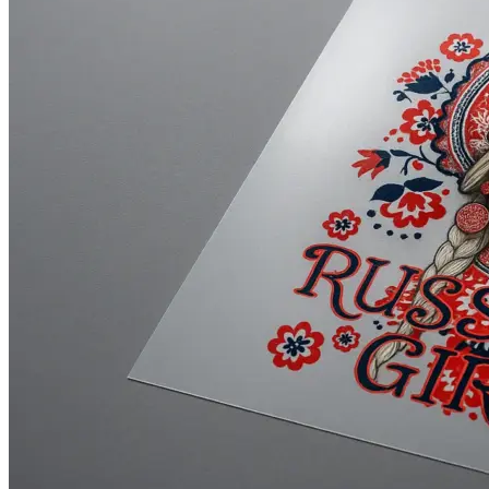
Оперативная полиграфия
Широкоформатная печать
Типография
Графический дизайн
Корпоративные сувениры
Тематическая полиграфия
Полиграфические технологии
Онлайн-типография
Печать в копицентре
Печать документов А3/А4
Печать чертежей
Печать плакатов
Печать лекал
Печать на пенокартоне