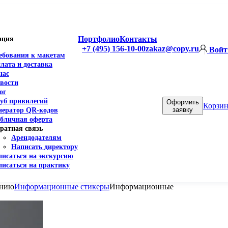
Портфолио
Контакты
ация
+7 (495) 156-10-00
zakaz@copy.ru
Войт
ебования к макетам
лата и доставка
нас
вости
ог
уб привилегий
Оформить
Корзин
заявку
нератор QR-кодов
бличная оферта
ратная связь
Арендодателям
Написать директору
писаться на экскурсию
писаться на практику
ению
Информационные стикеры
Информационные