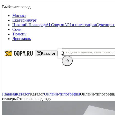
Москва
Екатеринбург
Нижний Новгород
AI Copy.ru
API и интеграции
Сувениры 
Сочи
Тюмень
Ярославль
Каталог
Главная
Каталог
Каталог
Онлайн-типография
Онлайн-типографи
стикеры
Стикеры на одежду
Копицентр
Фотопечать