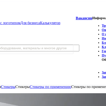
Вакансии
Информ
с логотипом
Для бизнеса
Калькулятор
Тр
Оп
О 
Но
Бл
Кл
Ге
Пу
Об
За
За
я
Стикеры
Стикеры
Стикеры по применению
Стикеры по примен