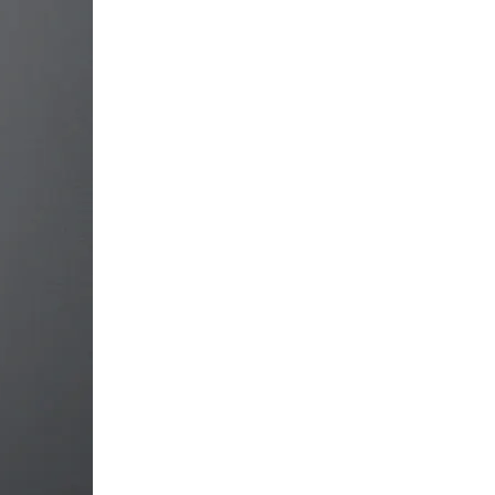
Сканирование документов
Сканирование документов А3/А4
Сканирование чертежей
Сканирование плакатов
Сканирование фотографий
Сканирование больших форматов