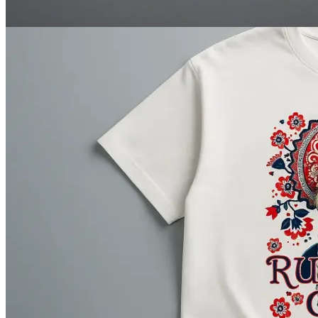
Печать авторефератов
Печать презентаций
Ещё
Ламинирование документов
Ламинирование документов А4/А3
Ламинирование плакатов
Ламинирование наклеек
Ламинирование фотографий
Ламинирование бумаги
Ламинирование больших форматов
По типу ламинирования
Ещё
Печать проектной документации
Печать документов А3/А4
Копирование документов А3/А4
Печать чертежей
Копирование чертежей
Сканирование документов А3/А4
Сканирование чертежей
Брошюровка на пластиковую пружину
Ещё
Брошюровка на металлическую пружину