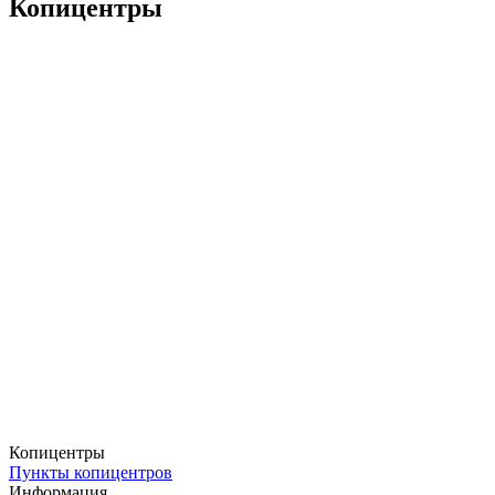
Копицентры
Копицентры
Пункты копицентров
Информация