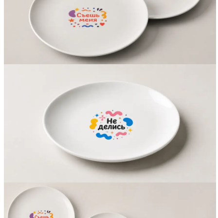
Вакансии
О компании
Написать директору
Арендодателям
Портфолио
Франшиза
Контакты