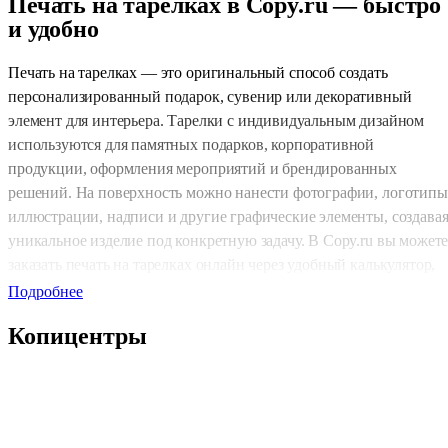
Печать на тарелках в Copy.ru — быстро
и удобно
Печать на тарелках — это оригинальный способ создать
персонализированный подарок, сувенир или декоративный
элемент для интерьера. Тарелки с индивидуальным дизайном
используются для памятных подарков, корпоративной
продукции, оформления мероприятий и брендированных
решений. На поверхность можно нанести фотографии, логотипы
иллюстрации, надписи и другие графические элементы, создава
уникальное изделие под конкретную задачу. В Copy.ru вы может
заказать печать на тарелках онлайн через удобный калькулятор,
выбрать параметры и сразу отправить макет в работу. При
Подробнее
оформлении заказа через сайт предоставляется скидка 5%, что
Копицентры
делает услугу не только удобной, но и выгодной.
Индивидуальный подход к изготовлени
Печать на тарелках требует точного подбора технологии и