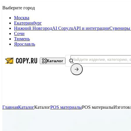
Москва
Екатеринбург
Нижний Новгород
AI Copy.ru
API и интеграции
Сувениры 
Сочи
Тюмень
Ярославль
Каталог
Главная
Каталог
Каталог
POS материалы
POS материалы
Изготов
Копицентр
Фотопечать