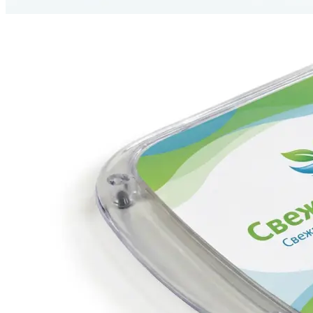
Печать авторефератов
Печать презентаций
Ещё
Ламинирование документов
Ламинирование документов А4/А3
Ламинирование плакатов
Ламинирование наклеек
Ламинирование фотографий
Ламинирование бумаги
Ламинирование больших форматов
По типу ламинирования
Ещё
Печать проектной документации
Печать документов А3/А4
Копирование документов А3/А4
Печать чертежей
Копирование чертежей
Сканирование документов А3/А4
Сканирование чертежей
Брошюровка на пластиковую пружину
Ещё
Брошюровка на металлическую пружину