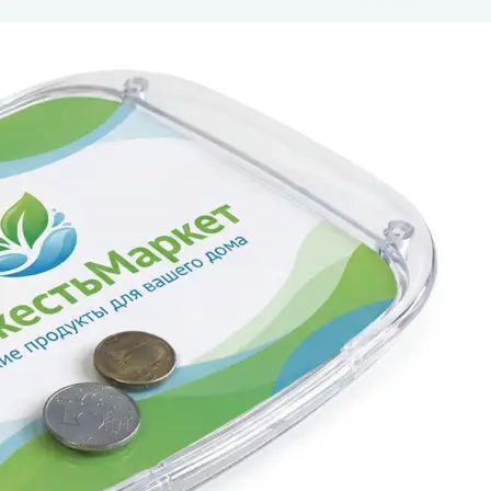
Брошюровка в копицентре
Брошюровка документов
Брошюровка на пластиковую пружину
Брошюровка на металлическую пружину
Брошюровка на скобу
Брошюровка курсовых работ
Брошюровка дипломных работ
Брошюровка диссертаций
Ещё
Брошюровка листов