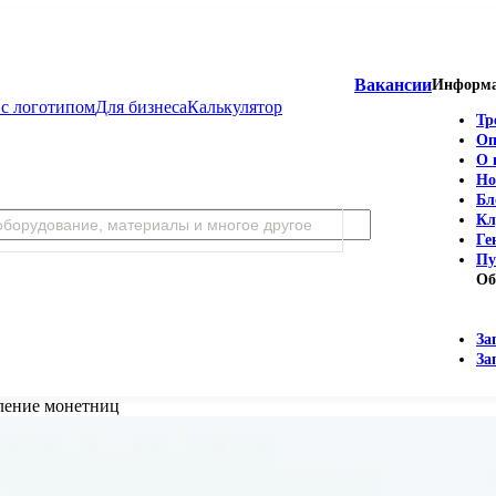
Вакансии
Информ
с логотипом
Для бизнеса
Калькулятор
Тр
Оп
О 
Но
Бл
Кл
Ге
Пу
Об
За
За
ление монетниц