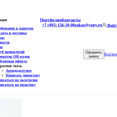
Портфолио
Контакты
ация
+7 (495) 156-10-00
zakaz@copy.ru
Войт
ебования к макетам
лата и доставка
нас
вости
ог
уб привилегий
Оформить
Корзин
заявку
нератор QR-кодов
бличная оферта
ратная связь
Арендодателям
Написать директору
писаться на экскурсию
писаться на практику