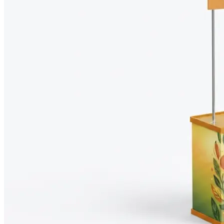
Оперативная полиграфия
Широкоформатная печать
Типография
Графический дизайн
Корпоративные сувениры
Тематическая полиграфия
Полиграфические технологии
Онлайн-типография
Печать в копицентре
Печать документов А3/А4
Печать чертежей
Печать плакатов
Печать лекал
Печать на пенокартоне