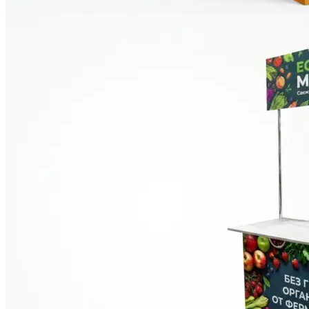
Печать авторефератов
Печать презентаций
Ещё
Ламинирование документов
Ламинирование документов А4/А3
Ламинирование плакатов
Ламинирование наклеек
Ламинирование фотографий
Ламинирование бумаги
Ламинирование больших форматов
По типу ламинирования
Ещё
Печать проектной документации
Печать документов А3/А4
Копирование документов А3/А4
Печать чертежей
Копирование чертежей
Сканирование документов А3/А4
Сканирование чертежей
Брошюровка на пластиковую пружину
Ещё
Брошюровка на металлическую пружину