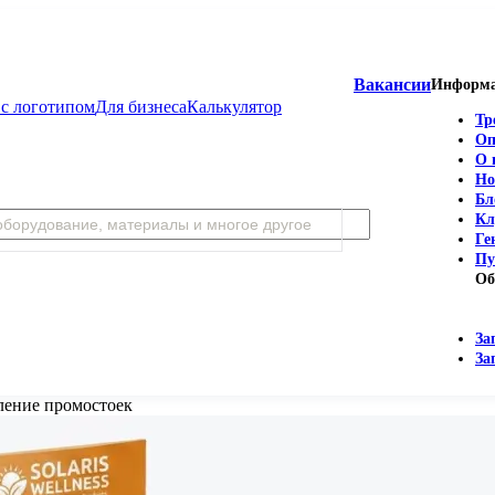
Вакансии
Информ
с логотипом
Для бизнеса
Калькулятор
Тр
Оп
О 
Но
Бл
Кл
Ге
Пу
Об
За
За
ление промостоек