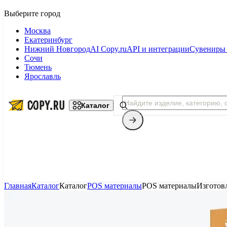
Москва
Екатеринбург
Нижний Новгород
AI Copy.ru
API и интеграции
Сувениры 
Сочи
Тюмень
Ярославль
Каталог
Главная
Каталог
Каталог
POS материалы
POS материалы
Изготов
Копицентр
Фотопечать