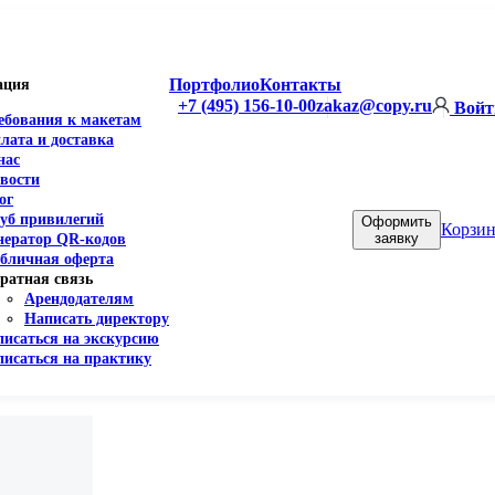
Портфолио
Контакты
ация
+7 (495) 156-10-00
zakaz@copy.ru
Войт
ебования к макетам
лата и доставка
нас
вости
ог
уб привилегий
Оформить
Корзин
заявку
нератор QR-кодов
бличная оферта
ратная связь
Арендодателям
Написать директору
писаться на экскурсию
писаться на практику