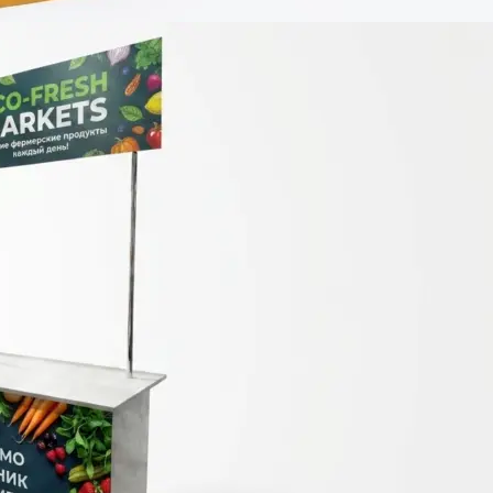
Брошюровка в копицентре
Брошюровка документов
Брошюровка на пластиковую пружину
Брошюровка на металлическую пружину
Брошюровка на скобу
Брошюровка курсовых работ
Брошюровка дипломных работ
Брошюровка диссертаций
Ещё
Брошюровка листов