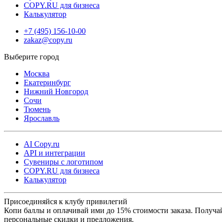
COPY.RU для бизнеса
производства корпоративной продукции.
Калькулятор
Доставка готовых календарей
+7 (495) 156-10-00
zakaz@copy.ru
После выполнения заказа доступна бесплатная доставка в пункт
выдачи Copy.ru. Также возможна отправка через СДЭК — в
Москва
пункты выдачи или курьером до двери. Для срочных задач
Екатеринбург
предусмотрена курьерская доставка в день заказа, что позволяет
Нижний Новгород
получить готовую продукцию максимально быстро.
Сочи
Тюмень
Ярославль
Copy.ru обеспечивает стабильное качество и быстрые сроки
выполнения, что делает печать настенных календарей удобным 
надежным решением для бизнеса, рекламы и
AI Copy.ru
API и интеграции
персонализированных подарков.
Сувениры с логотипом
COPY.RU для бизнеса
Калькулятор
Присоединяйся к клубу привилегий
Копи баллы и оплачивай ими до 15% стоимости заказа. Получа
персональные скидки и предложения.