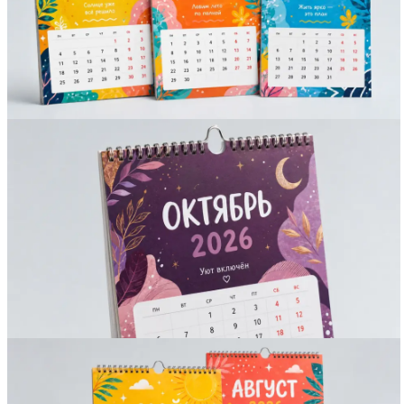
Вакансии
О компании
Написать директору
Арендодателям
Портфолио
Франшиза
Контакты