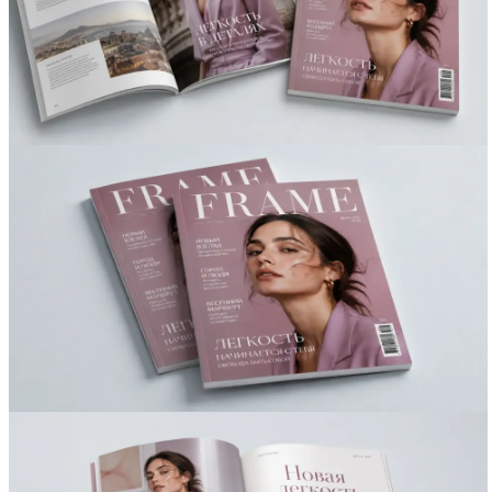
Вакансии
О компании
Написать директору
Арендодателям
Портфолио
Франшиза
Контакты