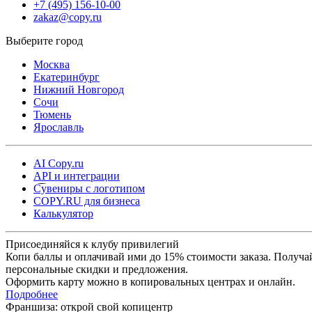
+7 (495) 156-10-00
значительно упрощает процесс и экономит время. Такой формат
zakaz@copy.ru
удобен как для небольших тиражей, так и для регулярного
производства печатной продукции.
Москва
Доставка готовых журналов
Екатеринбург
Нижний Новгород
Сочи
После выполнения заказа доступна бесплатная доставка в пункт
Тюмень
выдачи Copy.ru. Также возможна отправка через СДЭК — в
Ярославль
пункты выдачи или курьером до двери. При необходимости
можно оформить срочную курьерскую доставку в день заказа, чт
AI Copy.ru
особенно удобно для деловых и рекламных задач.
API и интеграции
Сувениры с логотипом
COPY.RU для бизнеса
Copy.ru обеспечивает стабильное качество и удобные сроки
Калькулятор
изготовления, что делает печать журналов надежным решением
для бизнеса, рекламы и корпоративной полиграфии.
Присоединяйся к клубу привилегий
Копи баллы и оплачивай ими до 15% стоимости заказа. Получа
персональные скидки и предложения.
Оформить карту можно в копировальных центрах и онлайн.
Подробнее
Франшиза: открой свой копицентр