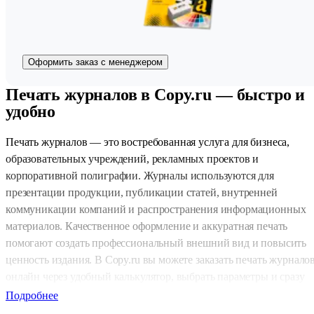
Оформить заказ с менеджером
Печать журналов в Copy.ru — быстро и
удобно
Печать журналов — это востребованная услуга для бизнеса,
образовательных учреждений, рекламных проектов и
корпоративной полиграфии. Журналы используются для
презентации продукции, публикации статей, внутренней
коммуникации компаний и распространения информационных
материалов. Качественное оформление и аккуратная печать
помогают создать профессиональный внешний вид и повысить
ценность издания. В Copy.ru вы можете заказать печать журнало
онлайн через удобный калькулятор, выбрать параметры и сразу
рассчитать стоимость. При оформлении заказа через сайт
Подробнее
предоставляется скидка 5%, что делает услугу удобной и