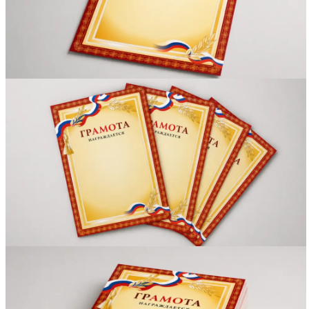
Вакансии
О компании
Написать директору
Арендодателям
Портфолио
Франшиза
Контакты