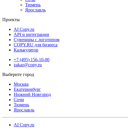
позволяет получить готовые грамоты максимально быстро.
Тюмень
Ярославль
Copy.ru обеспечивает стабильное качество печати и быстрые
сроки выполнения, что делает срочную печать грамот надежным
Проекты
решением для образовательных, корпоративных и праздничных
AI Copy.ru
мероприятий.
API и интеграции
Сувениры с логотипом
COPY.RU для бизнеса
Калькулятор
+7 (495) 156-10-00
zakaz@copy.ru
Москва
Екатеринбург
Нижний Новгород
Сочи
Тюмень
Ярославль
AI Copy.ru