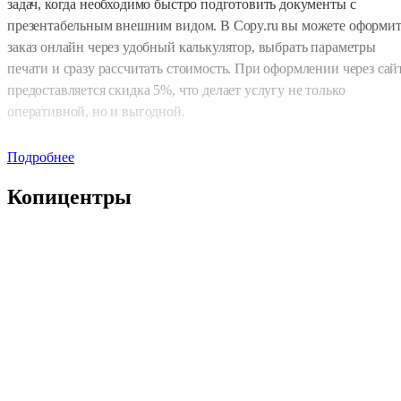
задач, когда необходимо быстро подготовить документы с
презентабельным внешним видом. В Copy.ru вы можете оформит
заказ онлайн через удобный калькулятор, выбрать параметры
печати и сразу рассчитать стоимость. При оформлении через сай
предоставляется скидка 5%, что делает услугу не только
оперативной, но и выгодной.
Печать грамот в кратчайшие сроки
Подробнее
Скорость выполнения играет ключевую роль при подготовке к
Копицентры
мероприятиям и награждениям. В Copy.ru доступна срочная
печать грамот всего за 2–4 часа при наличии готового макета. Эт
особенно актуально для конкурсов, соревнований,
корпоративных событий и учебных учреждений, где важно
получить готовую продукцию точно в срок. Все заказы
выполняются в порядке очереди с обязательным контролем
качества на каждом этапе.
Форматы грамот