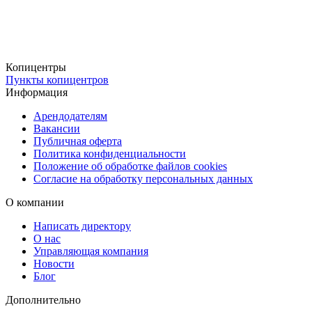
согласовать и запустить заказ удалённо.
Доставка по Москве и всей России
Копицентры
Готовые монетницы можно получить через бесплатные пункты
Пункты копицентров
выдачи сети Copy.ru или доставить через СДЭК в любой город
Информация
России. Бесплатная доставка снижает итоговую стоимость заказа
Арендодателям
особенно при небольших тиражах, когда дополнительные
Вакансии
логистические расходы обычно ощутимы. Copy.ru работает как
Публичная оферта
Политика конфиденциальности
типография
с собственной сетью пунктов выдачи в Москве, что
Положение об обработке файлов cookies
ускоряет получение заказа для московских клиентов.
Согласие на обработку персональных данных
О компании
Написать директору
О нас
Управляющая компания
Новости
Блог
Дополнительно