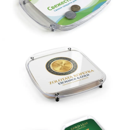
Вакансии
О компании
Написать директору
Арендодателям
Портфолио
Франшиза
Контакты