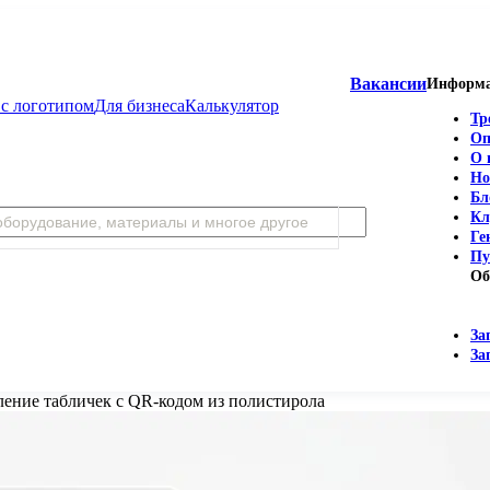
Вакансии
Информ
с логотипом
Для бизнеса
Калькулятор
Тр
Оп
О 
Но
Бл
Кл
Ге
Пу
Об
За
За
ление табличек с QR-кодом из полистирола