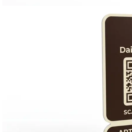
Печать авторефератов
Печать презентаций
Ещё
Ламинирование документов
Ламинирование документов А4/А3
Ламинирование плакатов
Ламинирование наклеек
Ламинирование фотографий
Ламинирование бумаги
Ламинирование больших форматов
По типу ламинирования
Ещё
Печать проектной документации
Печать документов А3/А4
Копирование документов А3/А4
Печать чертежей
Копирование чертежей
Сканирование документов А3/А4
Сканирование чертежей
Брошюровка на пластиковую пружину
Ещё
Брошюровка на металлическую пружину