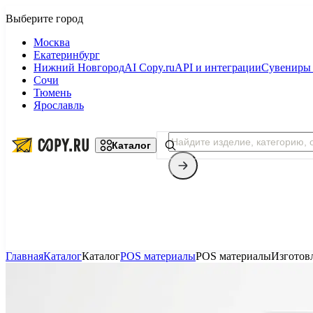
Москва
Екатеринбург
Нижний Новгород
AI Copy.ru
API и интеграции
Сувениры 
Сочи
Тюмень
Ярославль
Каталог
Главная
Каталог
Каталог
POS материалы
POS материалы
Изготов
Копицентр
Фотопечать