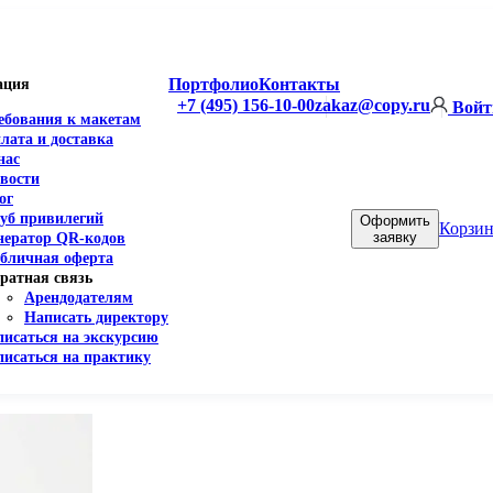
Портфолио
Контакты
ация
+7 (495) 156-10-00
zakaz@copy.ru
Войт
ебования к макетам
лата и доставка
нас
вости
ог
уб привилегий
Оформить
Корзин
заявку
нератор QR-кодов
бличная оферта
ратная связь
Арендодателям
Написать директору
писаться на экскурсию
писаться на практику