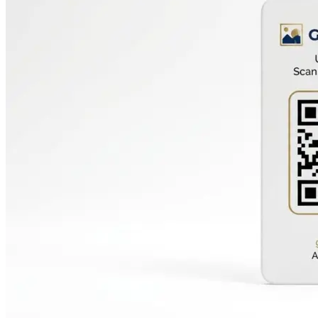
Оперативная полиграфия
Широкоформатная печать
Типография
Графический дизайн
Корпоративные сувениры
Тематическая полиграфия
Полиграфические технологии
Онлайн-типография
Печать в копицентре
Печать документов А3/А4
Печать чертежей
Печать плакатов
Печать лекал
Печать на пенокартоне