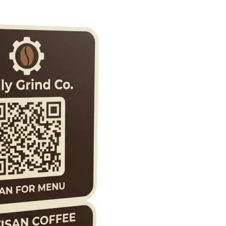
Брошюровка в копицентре
Брошюровка документов
Брошюровка на пластиковую пружину
Брошюровка на металлическую пружину
Брошюровка на скобу
Брошюровка курсовых работ
Брошюровка дипломных работ
Брошюровка диссертаций
Ещё
Брошюровка листов