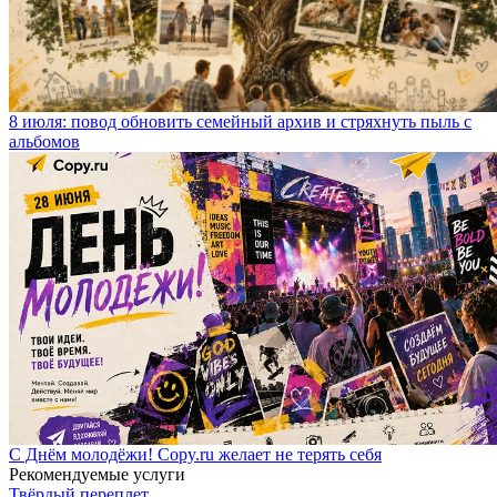
8 июля: повод обновить семейный архив и стряхнуть пыль с
альбомов
С Днём молодёжи! Copy.ru желает не терять себя
Рекомендуемые услуги
Твёрдый переплет