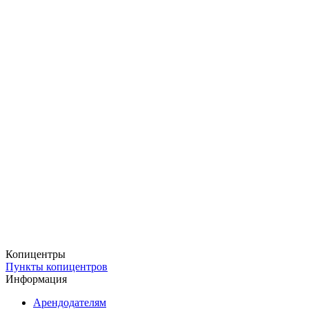
запоминающимися для клиентов.
Прочные материалы:
Наши наклейки изготовлены из
высококачественных и прочных материалов, которые
устойчивы к износу и обеспечивают долговечность
рекламного сообщения.
Привлекайте внимание клиентов прямо на полу с наклейками от
Copy.ru! Обращайтесь к нам сегодня, чтобы создать
неповторимый дизайн для вашего бренда.
Копицентры
Пункты копицентров
Информация
Арендодателям