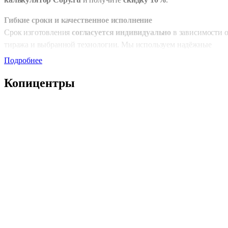
Гибкие сроки и качественное исполнение
Срок изготовления
согласуется индивидуально
в зависимости о
тиража и выбранной технологии. Мы используем надёжные
методы брендирования, специально подходящие для текстиля:
Подробнее
вышивка
— прочный и премиальный вариант для вязаны
Копицентры
и утеплённых варежек,
термотрансфер
— аккуратное нанесение на гладкий
текстиль.
Все виды нанесения устойчивы к износу, низким температурам 
многократной стирке.
Для кого подойдёт печать на варежках
Брендированные варежки популярны в разных сферах:
корпоративные зимние комплекты для сотрудников,
промо-мероприятия и реклама на открытом воздухе,