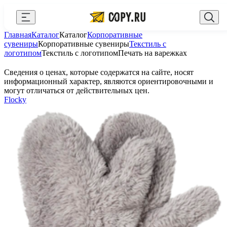
Закрыть
Главная
Каталог
Каталог
Корпоративные
AI Copy.ru
Выберите город
Войти
сувениры
Корпоративные сувениры
Текстиль с
логотипом
Текстиль с логотипом
Печать на варежках
API и интеграции
+7 (495) 156-10-00
zakaz@copy.ru
Сведения о ценах, которые содержатся на сайте, носят
Сувениры с логотипом
информационный характер, являются ориентировочными и
могут отличаться от действительных цен.
Для бизнеса
Flocky
Калькулятор
Новости
Блог
Генератор QR-кодов
Публичная оферта
Клуб привилегий