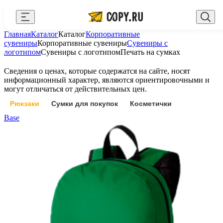
Закрыть
Главная
Каталог
Каталог
Корпоративные
AI Copy.ru
Выберите город
Войти
сувениры
Корпоративные сувениры
Сувениры с
логотипом
Сувениры с логотипом
Печать на сумках
API и интеграции
+7 (495) 156-10-00
zakaz@copy.ru
Сведения о ценах, которые содержатся на сайте, носят
Сувениры с логотипом
информационный характер, являются ориентировочными и
могут отличаться от действительных цен.
Для бизнеса
Рюкзаки
Сумки для покупок
Косметички
Калькулятор
Base
Новости
Блог
Генератор QR-кодов
Публичная оферта
Клуб привилегий