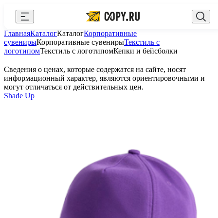
Закрыть
Главная
Каталог
Каталог
Корпоративные
AI Copy.ru
Выберите город
Войти
сувениры
Корпоративные сувениры
Текстиль с
логотипом
Текстиль с логотипом
Кепки и бейсболки
API и интеграции
+7 (495) 156-10-00
zakaz@copy.ru
Сведения о ценах, которые содержатся на сайте, носят
Сувениры с логотипом
информационный характер, являются ориентировочными и
могут отличаться от действительных цен.
Для бизнеса
Shade Up
Калькулятор
Новости
Блог
Генератор QR-кодов
Публичная оферта
Клуб привилегий