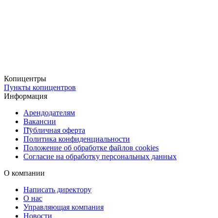
корпоративных команд и персонала компаний,
промо-мероприятий и рекламных акций,
спортивных клубов и мероприятий,
сувенирной продукции и мерча,
Копицентры
подарков клиентам и сотрудникам.
Пункты копицентров
Информация
Возможна персонализация изделий: добавление имён, номеров и
Арендодателям
индивидуальных надписей.
Вакансии
Публичная оферта
Удобная доставка по всей России
Политика конфиденциальности
Мы позаботились о том, чтобы получить заказ было удобно:
Положение об обработке файлов cookies
Согласие на обработку персональных данных
✔
Бесплатная доставка в пункты выдачи Copy.ru
✔
Доставка через СДЭК
— курьером или в пункт выдачи
О компании
✔
Срочная доставка курьером в день заказа
Написать директору
О нас
Copy.ru — надёжный партнёр для брендирования кепок и
Управляющая компания
бейсболок с современными технологиями печати и
Новости