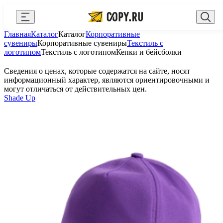
Закрыть
Главная
Каталог
Каталог
Корпоративные
AI Copy.ru
Выберите город
Войти
сувениры
Корпоративные сувениры
Текстиль с
логотипом
Текстиль с логотипом
Кепки и бейсболки
API и интеграции
+7 (495) 156-10-00
zakaz@copy.ru
Сведения о ценах, которые содержатся на сайте, носят
Сувениры с логотипом
информационный характер, являются ориентировочными и
могут отличаться от действительных цен.
Для бизнеса
Shade Up
Калькулятор
Новости
Блог
Генератор QR-кодов
Публичная оферта
Клуб привилегий