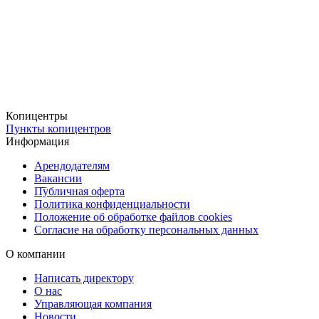
корпоративных команд и персонала компаний,
промо-мероприятий и рекламных акций,
спортивных клубов и мероприятий,
сувенирной продукции и мерча,
Копицентры
подарков клиентам и сотрудникам.
Пункты копицентров
Информация
Возможна персонализация изделий: добавление имён, номеров и
Арендодателям
индивидуальных надписей.
Вакансии
Публичная оферта
Удобная доставка по всей России
Политика конфиденциальности
Мы позаботились о том, чтобы получить заказ было удобно:
Положение об обработке файлов cookies
Согласие на обработку персональных данных
✔
Бесплатная доставка в пункты выдачи Copy.ru
✔
Доставка через СДЭК
— курьером или в пункт выдачи
О компании
✔
Срочная доставка курьером в день заказа
Написать директору
О нас
Copy.ru — надёжный партнёр для брендирования кепок и
Управляющая компания
бейсболок с современными технологиями печати и
Новости