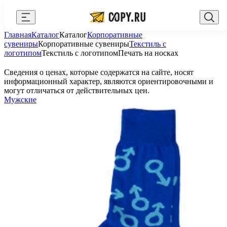
Закрыть
Главная
Каталог
Каталог
Корпоративные
AI Copy.ru
Выберите город
Войти
сувениры
Корпоративные сувениры
Текстиль с
логотипом
Текстиль с логотипом
Печать на носках
API и интеграции
+7 (495) 156-10-00
zakaz@copy.ru
Сведения о ценах, которые содержатся на сайте, носят
Сувениры с логотипом
информационный характер, являются ориентировочными и
могут отличаться от действительных цен.
Для бизнеса
Мужские
Калькулятор
Новости
Блог
Генератор QR-кодов
Публичная оферта
Клуб привилегий