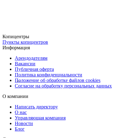
спортивные и командные комплекты,
сувенирные наборы и подарки,
мерч для брендов и мероприятий,
Копицентры
тематические носки на праздники и акции.
Пункты копицентров
Информация
Печать возможна на носках разных моделей: классических,
Арендодателям
укороченных, спортивных, утеплённых и дизайнерских.
Вакансии
Публичная оферта
Удобная доставка по всей России
Политика конфиденциальности
Получить заказ можно любым удобным способом:
Положение об обработке файлов cookies
Согласие на обработку персональных данных
✔
Бесплатно в пунктах выдачи Copy.ru
✔
С доставкой через СДЭК
— курьером или в ПВЗ
О компании
✔
Со срочной курьерской доставкой в день заказа
Написать директору
О нас
Copy.ru — стильное решение для печати на носках. Выделяйтесь
Управляющая компания
вместе с нами!
Новости
Блог