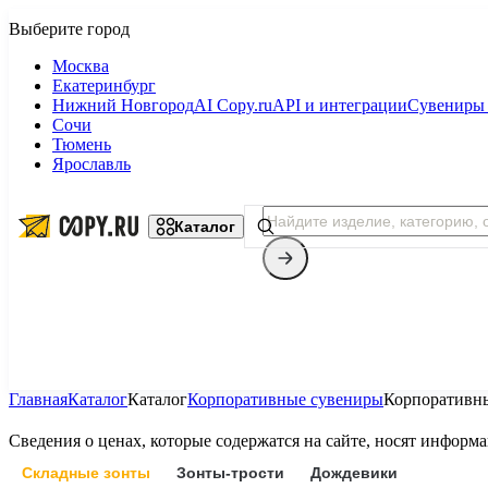
Москва
Екатеринбург
Нижний Новгород
AI Copy.ru
API и интеграции
Сувениры 
Сочи
Тюмень
Ярославль
Каталог
Главная
Каталог
Каталог
Корпоративные сувениры
Корпоративн
Копицентр
Сведения о ценах, которые содержатся на сайте, носят инфор
Фотопечать
Складные зонты
Зонты-трости
Дождевики