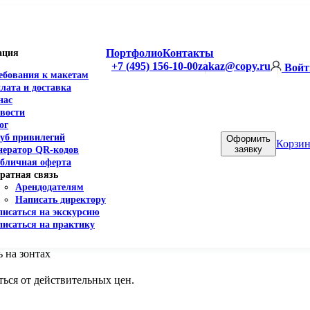
Портфолио
Контакты
ация
+7 (495) 156-10-00
zakaz@copy.ru
Войт
ебования к макетам
лата и доставка
нас
вости
ог
уб привилегий
Оформить
Корзин
заявку
нератор QR-кодов
бличная оферта
ратная связь
Арендодателям
Написать директору
писаться на экскурсию
писаться на практику
 на зонтах
ься от действительных цен.