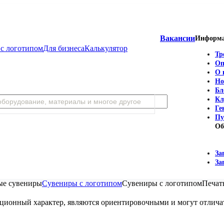
Вакансии
Информ
с логотипом
Для бизнеса
Калькулятор
Тр
Оп
О 
Но
Бл
Кл
Ге
Пу
Об
За
За
ые сувениры
Сувениры с логотипом
Сувениры с логотипом
Печать
мационный характер, являются ориентировочными и могут отличат