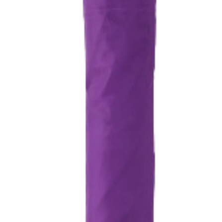
Брошюровка в копицентре
Брошюровка документов
Брошюровка на пластиковую пружину
Брошюровка на металлическую пружину
Брошюровка на скобу
Брошюровка курсовых работ
Брошюровка дипломных работ
Брошюровка диссертаций
Ещё
Брошюровка листов