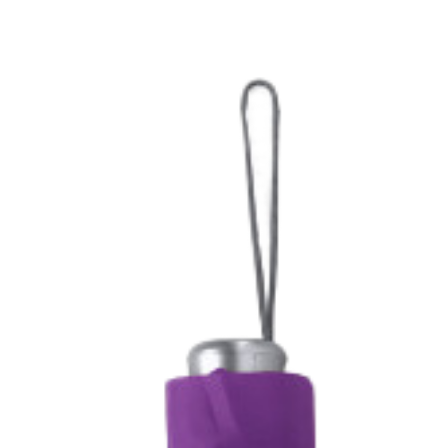
Копирование документов
Копирование документов А3/А4
Копирование чертежей
Копирование проектной документации
Копирование больших чертежей
Копирование больших документов