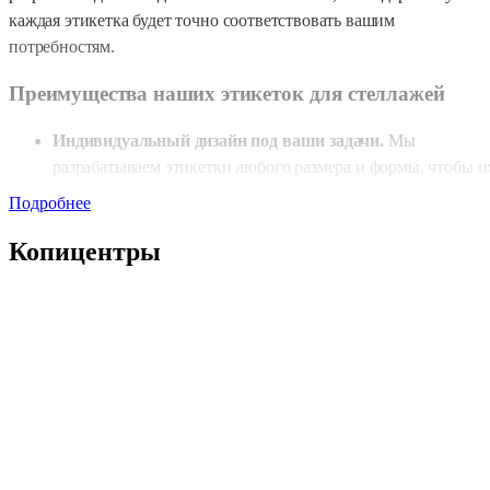
каждая этикетка будет точно соответствовать вашим
потребностям.
Преимущества наших этикеток для стеллажей
Индивидуальный дизайн под ваши задачи.
Мы
разрабатываем этикетки любого размера и формы, чтобы и
удобно было разместить на ваших стеллажах, полках и
Подробнее
других поверхностях. Дизайн может включать любые
элементы. Например логотипы, цветовую кодировку, текст
Копицентры
изображения, QR-коды, штрихкоды и другую важную
информацию, которая нужна для быстрой идентификации
товара.
Высокое качество печати.
Этикетки печатаются на
современном оборудовании, которое гарантирует четкость
шрифтов, яркость красок и отличную читаемость.
Штрихкоды и QR-коды будут сканироваться без проблем.
Это удобно для автоматизации учета товаров и быстрого