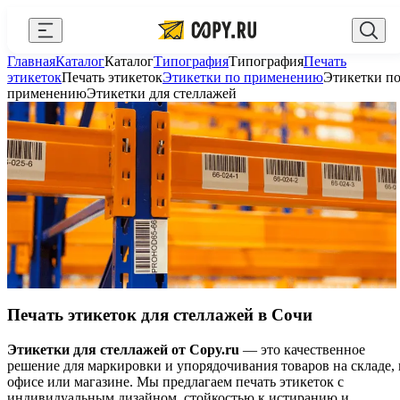
Закрыть
Главная
Каталог
Каталог
Типография
Типография
Печать
AI Copy.ru
Выберите город
Войти
этикеток
Печать этикеток
Этикетки по применению
Этикетки п
применению
Этикетки для стеллажей
API и интеграции
+7 (495) 156-10-00
zakaz@copy.ru
Сувениры с логотипом
Для бизнеса
Калькулятор
Новости
Блог
Генератор QR-кодов
Печать этикеток для стеллажей в Сочи
Публичная оферта
Этикетки для стеллажей от Copy.ru
— это качественное
решение для маркировки и упорядочивания товаров на складе, 
офисе или магазине. Мы предлагаем печать этикеток с
Клуб привилегий
индивидуальным дизайном, стойкостью к истиранию и