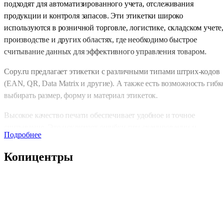
подходят для автоматизированного учета, отслеживания
продукции и контроля запасов. Эти этикетки широко
используются в розничной торговле, логистике, складском учете
производстве и других областях, где необходимо быстрое
считывание данных для эффективного управления товаром.
Copy.ru предлагает этикетки с различными типами штрих-кодов
(EAN, QR, Data Matrix и другие). А также есть возможность гибк
выбирать размер, форму и материал этикеток.
Высокое качество печати обеспечивает удобное и точное
считывание. Это исключает ошибки при сканировании и
Подробнее
повышает точность учета.
Копицентры
Особенности печати и заказа этикеток со штрих-
кодом в Copy.ru
Выбор материала.
Вы можете заказать этикетки на различных
материалах: бумаге, прозрачной или белой пленке, матовой и
глянцевой поверхности, а также на устойчивых к износу