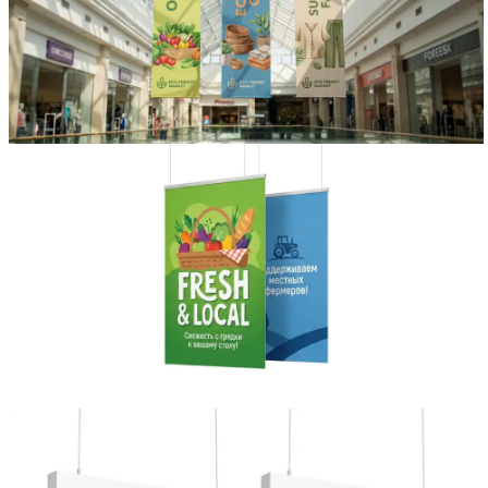
Вакансии
О компании
Написать директору
Арендодателям
Портфолио
Франшиза
Контакты