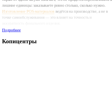
лишние единицы: заказываете ровно столько, сколько нужно.
Изготовление POS-материалов
ведётся на производстве, а не в
точке самообслуживания — это влияет на точность и
аккуратность финального изделия.
Подробнее
Как оформить заказ онлайн
Копицентры
Оформление заказа происходит через форму заявки на сайте —
никаких лишних шагов. Нужно указать параметры, после чего
менеджер свяжется для уточнений и подтверждения. На сайте
доступна онлайн-оплата, так что весь процесс от заявки до
оплаты проходит без визита в офис. Если вы в Москве, удобно
забрать готовый заказ в ближайшем пункте выдачи сети Copy.ru
— либо выбрать доставку СДЭК в любой город России.
Доставка по всей России
Готовые холдеры можно получить двумя способами: в пункте
выдачи сети Copy.ru (бесплатно) или через СДЭК — также без