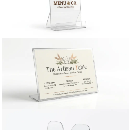
Вакансии
О компании
Написать директору
Арендодателям
Портфолио
Франшиза
Контакты