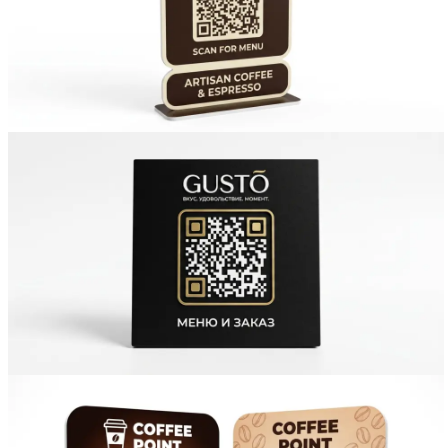
Вакансии
О компании
Написать директору
Арендодателям
Портфолио
Франшиза
Контакты