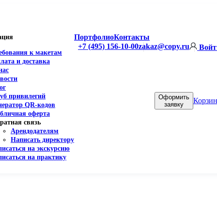
Портфолио
Контакты
ация
+7 (495) 156-10-00
zakaz@copy.ru
Войт
ебования к макетам
лата и доставка
нас
вости
ог
уб привилегий
Оформить
Корзин
заявку
нератор QR-кодов
бличная оферта
ратная связь
Арендодателям
Написать директору
писаться на экскурсию
писаться на практику