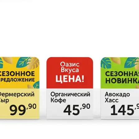
Брошюровка в копицентре
Брошюровка документов
Брошюровка на пластиковую пружину
Брошюровка на металлическую пружину
Брошюровка на скобу
Брошюровка курсовых работ
Брошюровка дипломных работ
Брошюровка диссертаций
Ещё
Брошюровка листов