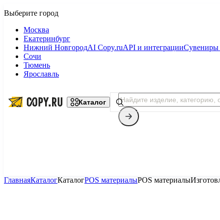
Москва
Екатеринбург
Нижний Новгород
AI Copy.ru
API и интеграции
Сувениры 
Сочи
Тюмень
Ярославль
Каталог
Главная
Каталог
Каталог
POS материалы
POS материалы
Изготов
Копицентр
Фотопечать