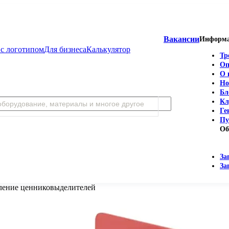
Вакансии
Информ
с логотипом
Для бизнеса
Калькулятор
Тр
Оп
О 
Но
Бл
Кл
Ге
Пу
Об
За
За
ление ценниковыделителей