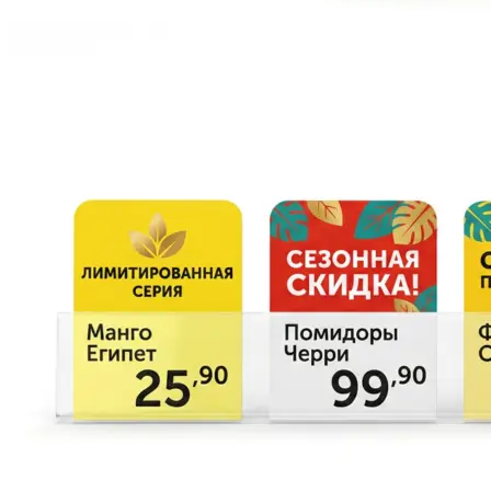
Печать авторефератов
Печать презентаций
Ещё
Ламинирование документов
Ламинирование документов А4/А3
Ламинирование плакатов
Ламинирование наклеек
Ламинирование фотографий
Ламинирование бумаги
Ламинирование больших форматов
По типу ламинирования
Ещё
Печать проектной документации
Печать документов А3/А4
Копирование документов А3/А4
Печать чертежей
Копирование чертежей
Сканирование документов А3/А4
Сканирование чертежей
Брошюровка на пластиковую пружину
Ещё
Брошюровка на металлическую пружину