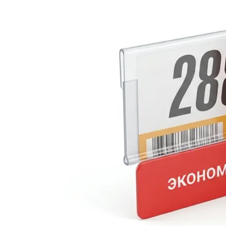
Оперативная полиграфия
Широкоформатная печать
Типография
Графический дизайн
Корпоративные сувениры
Тематическая полиграфия
Полиграфические технологии
Онлайн-типография
Печать в копицентре
Печать документов А3/А4
Печать чертежей
Печать плакатов
Печать лекал
Печать на пенокартоне