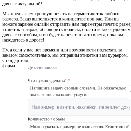
для вас актуальной!
Вакансии
Мы предлагаем срочную печать на термоэтикеток любого
О компании
размера. Заказ выполняется в копицентре при вас. Или вы
можете заранее онлайн отправить нам параметры печати: разме
Написать директору
этикеток и тираж, обговорить нюансы, оплатить заказ удобным
для вас способом, и он будет напечатан за то время, пока вы
Арендодателям
находитесь в дороге!
Ну, а если у вас нет времени или возможности подъехать за
Портфолио
заказом самостоятельно, мы отправим этикетки вам курьером.
Стандартная
Франшиза
форма
Детали заказа
Контакты
Что нужно сделать?
*
Напишите задачу своими словами. Не обязательно
знать точное название услуги.
Количество / объём
Можно указать примерное количество. Если точный