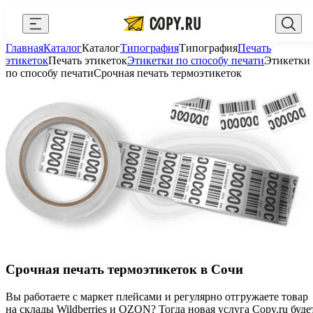
Закрыть
Главная
Каталог
Каталог
Типография
Типография
Печать
AI Copy.ru
Выберите город
Войти
этикеток
Печать этикеток
Этикетки по способу печати
Этикетки
по способу печати
Срочная печать термоэтикеток
API и интеграции
+7 (495) 156-10-00
zakaz@copy.ru
Сувениры с логотипом
Для бизнеса
Калькулятор
Новости
Блог
Генератор QR-кодов
Срочная печать термоэтикеток в Сочи
Публичная оферта
Вы работаете с маркет плейсами и регулярно отгружаете товар
Клуб привилегий
на склады Wildberries и OZON? Тогда новая услуга Copy.ru буде