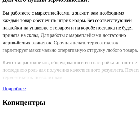
Вы работаете с маркетплейсами, а значит, вам необходимо
каждый товар обеспечить штрих-кодом. Без соответствующей
наклейки на упаковке с товаром и на коробе поставка не будет
принята на склад. Для работы с маркеплейсами достаточно
черно-белых этикеток
. Срочная печать термоэтикеток
гарантирует максимально оперативную отгрузку любого товара.
Качество расходников, оборудования и его настройка играют не
последнюю роль для получения качественного результата. Печат
термоэтикеток позволит вам:
Подробнее
Получить 100% качественный, четкий результат с
правильной цветопередачей.
Копицентры
Получить тираж в максимально сжатые сроки.
«Приключения» в виде внезапно не печатающего принтера
исчерпавшего ресурс картриджа и т.п. в Copy.ru исключены
Экономить на упаковке: всегда дешевле на коробку
наклеить этикетку, чем заказывать дизайн и изготовление