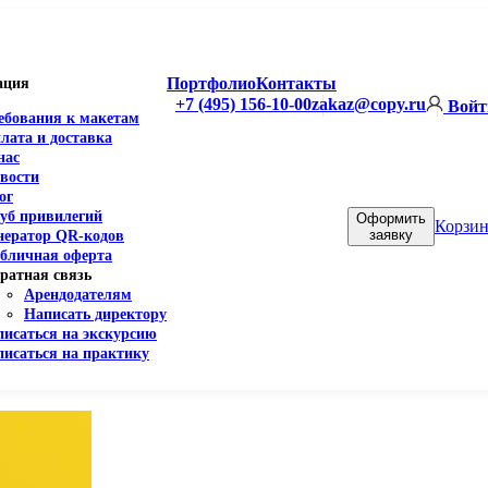
Портфолио
Контакты
ация
+7 (495) 156-10-00
zakaz@copy.ru
Войт
ебования к макетам
лата и доставка
нас
вости
ог
уб привилегий
Оформить
Корзин
заявку
нератор QR-кодов
бличная оферта
ратная связь
Арендодателям
Написать директору
писаться на экскурсию
писаться на практику