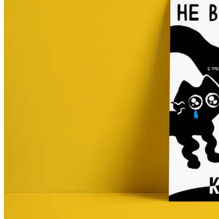
Оперативная полиграфия
Широкоформатная печать
Типография
Графический дизайн
Корпоративные сувениры
Тематическая полиграфия
Полиграфические технологии
Онлайн-типография
Печать в копицентре
Печать документов А3/А4
Печать чертежей
Печать плакатов
Печать лекал
Печать на пенокартоне