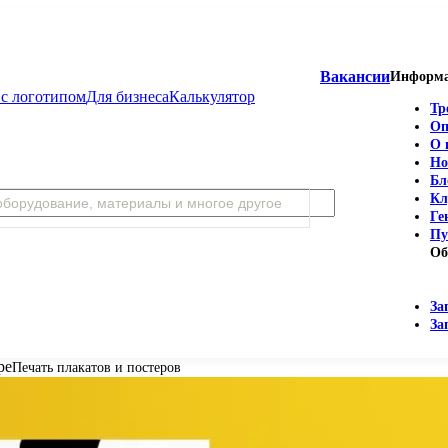
Вакансии
Информ
с логотипом
Для бизнеса
Калькулятор
Тр
Оп
О 
Но
Бл
Кл
Ге
Пу
Об
За
За
ре
Печать плакатов и постеров