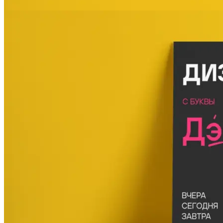
Печать авторефератов
Печать презентаций
Ещё
Ламинирование документов
Ламинирование документов А4/А3
Ламинирование плакатов
Ламинирование наклеек
Ламинирование фотографий
Ламинирование бумаги
Ламинирование больших форматов
По типу ламинирования
Ещё
Печать проектной документации
Печать документов А3/А4
Копирование документов А3/А4
Печать чертежей
Копирование чертежей
Сканирование документов А3/А4
Сканирование чертежей
Брошюровка на пластиковую пружину
Ещё
Брошюровка на металлическую пружину