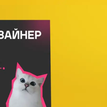
Брошюровка в копицентре
Брошюровка документов
Брошюровка на пластиковую пружину
Брошюровка на металлическую пружину
Брошюровка на скобу
Брошюровка курсовых работ
Брошюровка дипломных работ
Брошюровка диссертаций
Ещё
Брошюровка листов