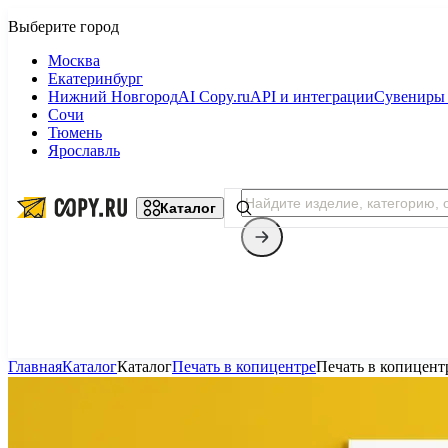
Москва
Екатеринбург
Нижний Новгород
AI Copy.ru
API и интеграции
Сувениры 
Сочи
Тюмень
Ярославль
Каталог
Главная
Каталог
Каталог
Печать в копицентре
Печать в копицент
Копицентр
Фотопечать