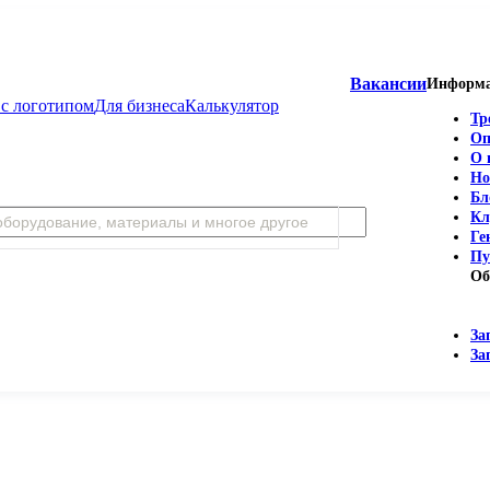
Вакансии
Информ
с логотипом
Для бизнеса
Калькулятор
Тр
Оп
О 
Но
Бл
Кл
Ге
Пу
Об
За
За