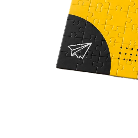
Печать авторефератов
Печать презентаций
Ещё
Ламинирование документов
Ламинирование документов А4/А3
Ламинирование плакатов
Ламинирование наклеек
Ламинирование фотографий
Ламинирование бумаги
Ламинирование больших форматов
По типу ламинирования
Ещё
Печать проектной документации
Печать документов А3/А4
Копирование документов А3/А4
Печать чертежей
Копирование чертежей
Сканирование документов А3/А4
Сканирование чертежей
Брошюровка на пластиковую пружину
Ещё
Брошюровка на металлическую пружину