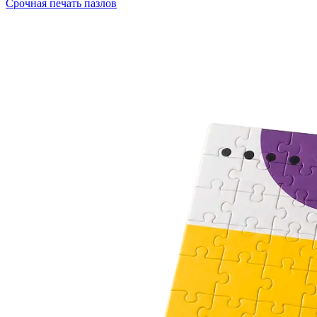
Срочная печать пазлов
Оперативная полиграфия
Широкоформатная печать
Типография
Графический дизайн
Корпоративные сувениры
Тематическая полиграфия
Полиграфические технологии
Онлайн-типография
Печать в копицентре
Печать документов А3/А4
Печать чертежей
Печать плакатов
Печать лекал
Печать на пенокартоне