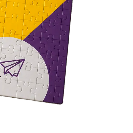
Твёрдый переплёт
Печать и переплёт дипломных работ
Печать и переплёт диссертаций
Печать и переплёт дипломных проектов
Печать и переплёт докторских диссертаций
Печать и переплёт магистерских диссертаций
Печать и переплёт выпускных квалификационных работ