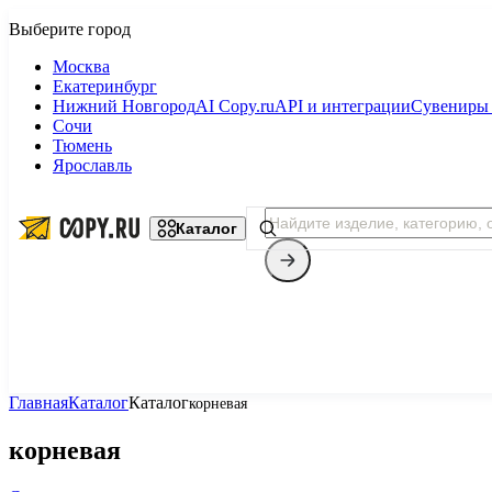
Москва
Екатеринбург
Нижний Новгород
AI Copy.ru
API и интеграции
Сувениры 
Сочи
Тюмень
Ярославль
Каталог
Главная
Каталог
Каталог
корневая
Копицентр
корневая
Фотопечать