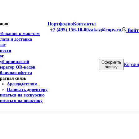
Портфолио
Контакты
ация
+7 (495) 156-10-00
zakaz@copy.ru
Войт
ебования к макетам
лата и доставка
нас
вости
ог
уб привилегий
Оформить
Корзин
заявку
нератор QR-кодов
бличная оферта
ратная связь
Арендодателям
Написать директору
писаться на экскурсию
писаться на практику