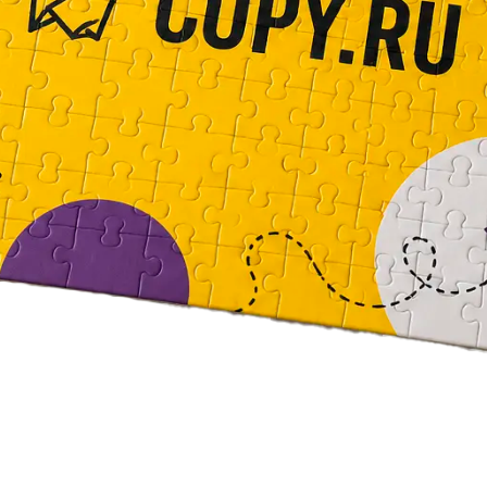
Брошюровка в копицентре
Брошюровка документов
Брошюровка на пластиковую пружину
Брошюровка на металлическую пружину
Брошюровка на скобу
Брошюровка курсовых работ
Брошюровка дипломных работ
Брошюровка диссертаций
Ещё
Брошюровка листов